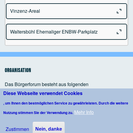
Close o
Vinzenz-Areal
Jahnstraße 21
88239 Wangen im Allgäu
Close o
Waltersbühl Ehemaliger ENBW-Parkplatz
Google Maps Generator
by
RegioHelden
Humbrechtser Str.194
88239 Wangen im Allgäu
Google Maps Generator
by
RegioHelden
Ehemaliger ENBW-Parkplatz
Google Maps Generator
by
RegioHelden
88239 Wangen im Allgäu
Organisation
Das Bürgerforum besteht aus folgenden
Organisationseinheiten
Diese Webseite verwendet Cookies
Google Maps Generator
by
RegioHelden
, um Ihnen den bestmöglichen Service zu gewährleisten. Durch die weitere
Mitgliedervollversammlung
Mehr Info
Nutzung stimmen Sie der Verwendung zu.
Vorstand
Google Maps Generator
by
RegioHelden
Gruppen
Zustimmen
Nein, danke
Projekte