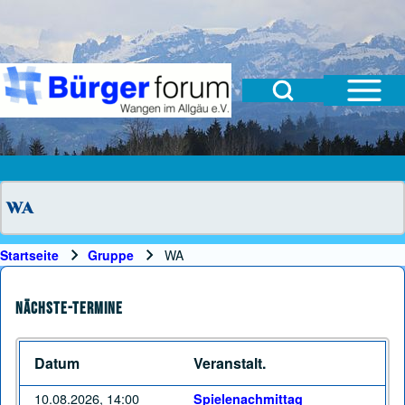
Open Sidebar Mai
Open Search Block
Suche
Suchformular
Suche Schließen
WA
Startseite
Gruppe
WA
Pfadnavigation
Nächste-Termine
Datum
Veranstalt.
10.08.2026, 14:00
Spielenachmittag